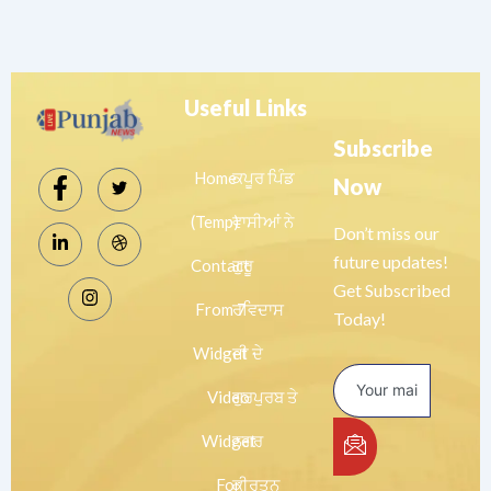
Useful Links
Subscribe
Home
ਕਪੂਰ ਪਿੰਡ
Now
(Temp)
ਵਾਸੀਆਂ ਨੇ
Don’t miss our
future updates!
Contact
ਗੁਰੂ
Get Subscribed
From 7
ਰਵਿਦਾਸ
Today!
Widget
ਜੀ ਦੇ
Video
ਗੁਰਪੁਰਬ ਤੇ
Widget
ਨਗਰ
For
ਕੀਰਤਨ