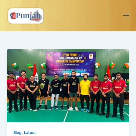
Skip
to
content
,
Blog
Latest