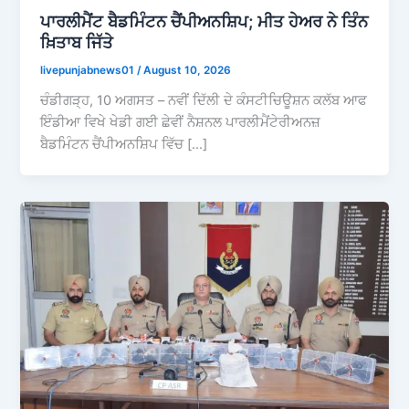
ਪਾਰਲੀਮੈਂਟ ਬੈਡਮਿੰਟਨ ਚੈਂਪੀਅਨਸ਼ਿਪ; ਮੀਤ ਹੇਅਰ ਨੇ ਤਿੰਨ
ਖ਼ਿਤਾਬ ਜਿੱਤੇ
livepunjabnews01
/
August 10, 2026
ਚੰਡੀਗੜ੍ਹ, 10 ਅਗਸਤ – ਨਵੀਂ ਦਿੱਲੀ ਦੇ ਕੰਸਟੀਚਿਊਸ਼ਨ ਕਲੱਬ ਆਫ
ਇੰਡੀਆ ਵਿਖੇ ਖੇਡੀ ਗਈ ਛੇਵੀਂ ਨੈਸ਼ਨਲ ਪਾਰਲੀਮੈਂਟੇਰੀਅਨਜ਼
ਬੈਡਮਿੰਟਨ ਚੈਂਪੀਅਨਸ਼ਿਪ ਵਿੱਚ […]