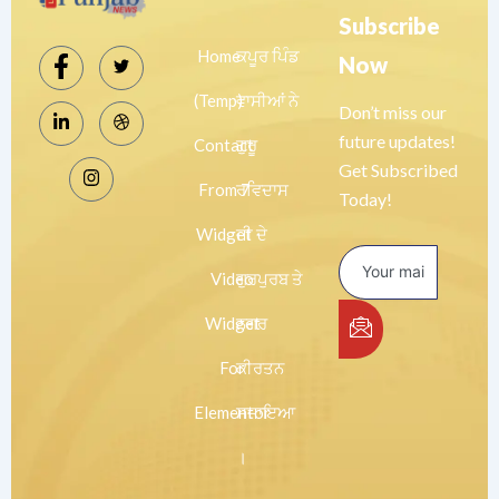
Subscribe
Home
ਕਪੂਰ ਪਿੰਡ
Now
(Temp)
ਵਾਸੀਆਂ ਨੇ
Don’t miss our
future updates!
Contact
ਗੁਰੂ
Get Subscribed
From 7
ਰਵਿਦਾਸ
Today!
Widget
ਜੀ ਦੇ
Video
ਗੁਰਪੁਰਬ ਤੇ
Widget
ਨਗਰ
For
ਕੀਰਤਨ
Elementor
ਸਜਾਇਆ
।