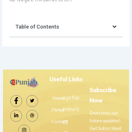
Table of Contents
Useful Links
Subscribe
Home
ਕਪੂਰ ਪਿੰਡ
Now
(Temp)
ਵਾਸੀਆਂ ਨੇ
Don’t miss our
future updates!
Contact
ਗੁਰੂ
Get Subscribed