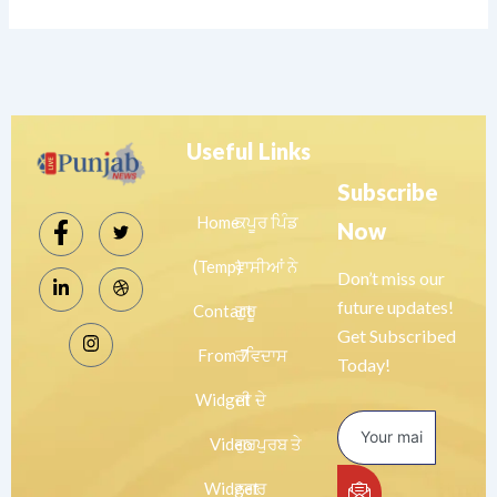
Useful Links
Subscribe
Home
ਕਪੂਰ ਪਿੰਡ
Now
(Temp)
ਵਾਸੀਆਂ ਨੇ
Don’t miss our
future updates!
Contact
ਗੁਰੂ
Get Subscribed
From 7
ਰਵਿਦਾਸ
Today!
Widget
ਜੀ ਦੇ
Video
ਗੁਰਪੁਰਬ ਤੇ
Widget
ਨਗਰ