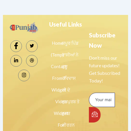
Useful Links
Subscribe
Home
ਕਪੂਰ ਪਿੰਡ
Now
(Temp)
ਵਾਸੀਆਂ ਨੇ
Don’t miss our
future updates!
Contact
ਗੁਰੂ
Get Subscribed
From 7
ਰਵਿਦਾਸ
Today!
Widget
ਜੀ ਦੇ
Video
ਗੁਰਪੁਰਬ ਤੇ
Widget
ਨਗਰ
For
ਕੀਰਤਨ